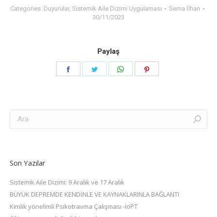
Categories:
Duyurular
,
Sistemik Aile Dizimi Uygulaması
Sema İlhan
30/11/2023
Paylaş
Share
Share
Share
Share
on
on
on
on
Facebook
Twitter
WhatsApp
Pinterest
Search:
Son Yazılar
Sistemik Aile Dizimi: 9 Aralık ve 17 Aralık
BÜYÜK DEPREMDE KENDİNLE VE KAYNAKLARINLA BAĞLANTI
Kimlik yönelimli Psikotravma Çalışması -IoPT