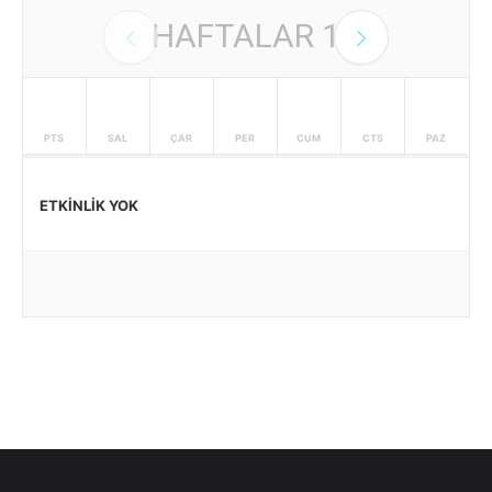
HAFTALAR
1
PTS
SAL
ÇAR
PER
CUM
CTS
PAZ
ETKINLIK YOK
27
28
29
30
31
1
2