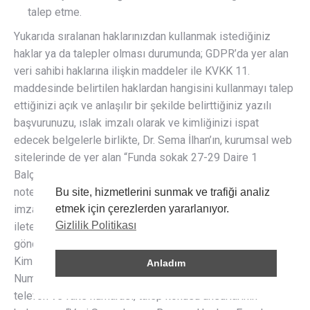
talep etme.
Yukarıda sıralanan haklarınızdan kullanmak istediğiniz
haklar ya da talepler olması durumunda; GDPR’da yer alan
veri sahibi haklarına ilişkin maddeler ile KVKK 11.
maddesinde belirtilen haklardan hangisini kullanmayı talep
ettiğinizi açık ve anlaşılır bir şekilde belirttiğiniz yazılı
başvurunuzu, ıslak imzalı olarak ve kimliğinizi ispat
edecek belgelerle birlikte, Dr. Sema İlhan’ın, kurumsal web
sitelerinde de yer alan “Funda sokak 27-29 Daire 1
Balçova İzmir ” adresine gelerek bizzat elden sunabilir,
noter kanalıyla gönderebilir veya güvenli e-imza ile
Bu site, hizmetlerini sunmak ve trafiği analiz
imzalayarak “ilhan.sema@gmail.com” mail adresine
etmek için çerezlerden yararlanıyor.
Gizlilik Politikası
iletebilir veyahut KVKK’da belirtilen diğer yöntemler ile
gönderebilirsiniz. Başvurularınızda, ad- soyad, imza, T.C.
Kimlik Numarası/Pasaport Numarası/geçici T.C. Kimlik
Anladım
Numarası, ikamet veya işyeri adresi, e-posta adresi,
telefon ve faks numarası, talep konusu unsurlarının