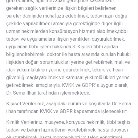
getirebilmek, ilgili mevzuatı gereğince saklanması
gereken sağlık verilerinize ilişkin bilgileri belirlenen
süreler dahilinde muhafaza edebilmek, tedavinizin doğru
şekilde yapılabilmesi amacıyla gerektiğinde diğer ilgili
uzman hekimlerden konsültasyon hizmeti alabilmek,tıbbi
tedavi ve uygulamalara ilişkin yenilikleri duyurulabilmek,
uygulanan tıbbi işlem hakkında 3. Kişileri tıbbi açıdan
bilgilendirebilmek, doktor ile hasta arasında kurulan hukuki
ilişkiden doğan sorumlulukları yerine getirebilmek, mali ve
idari yükümlülükleri yerine getirebilmek, teknik ve ticari
güvenliği sağlayabilmek ve kamusal yükümlülükleri yerine
getirebilmek amaçlarıyla, KVKK ve GDPR’ a uygun olarak,
Dr. Sema İlhan tarafından işlenmektedir.
Kişisel Verileriniz, aşağıdaki durum ve koşullarda Dr. Sema
İlhan tarafından KVKK ve GDPR kapsamında işlenecektir:
Kimlik Verileriniz; muayene, koruyucu hekimlik, tıbbî teşhis,
tedavi ve bakım hizmetlerini yürütebilmek, hasta dosyası
oluşturabilmek, hasta memnuniyeti ve talep yönetimini