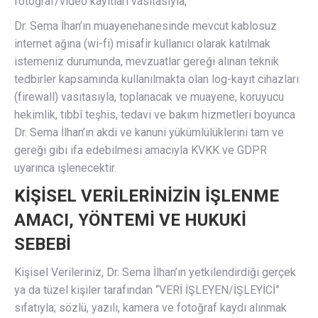
fotoğraf/video kayıtları vasıtasıyla,
Dr. Sema İhan’ın muayenehanesinde mevcut kablosuz
internet ağına (wi-fi) misafir kullanıcı olarak katılmak
istemeniz durumunda, mevzuatlar gereği alınan teknik
tedbirler kapsamında kullanılmakta olan log-kayıt cihazları
(firewall) vasıtasıyla, toplanacak ve muayene, koruyucu
hekimlik, tıbbî teşhis, tedavi ve bakım hizmetleri boyunca
Dr. Sema İlhan’ın akdi ve kanuni yükümlülüklerini tam ve
gereği gibi ifa edebilmesi amacıyla KVKK ve GDPR
uyarınca işlenecektir.
KİŞİSEL VERİLERİNİZİN İŞLENME
AMACI, YÖNTEMİ VE HUKUKİ
SEBEBİ
Kişisel Verileriniz, Dr. Sema İlhan’ın yetkilendirdiği gerçek
ya da tüzel kişiler tarafından “VERİ İŞLEYEN/İŞLEYİCİ”
sıfatıyla; sözlü, yazılı, kamera ve fotoğraf kaydı alınmak