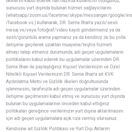
İlkelerini kabul ederek hali hazırda kullanıcısı olduğunuz,
sunucusu yurt dışında bulunan hizmet sağlayıcılarını
(whatsapp/zoom.us/facetime/skype/messanger/google/in
/facebook vs.) kullanarak, DR. Sema İlhan’a yazılı/sesli
mesaj ve/veya fotoğraf/video kaydı göndermeniz ya da
sesli/görüntülü arama yapmanız ya da kendiniz ile bu yolla
iletişime geçilerek uzaktan muayene/teşhis hizmeti
almayı talep etmeniz durumunda; adı geçen uygulamaların
politikalarını kabul ederek bu uygulamalar üzerinden DR.
Sema İlhan ile paylaştığınız Kişisel Verilerinizin ve Özel
Nitelikli Kişisel Verilerinizin DR. Sema İlhan’a ait KVK
Aydınlatma Metni ve Gizlilik ilkeleri doğrultusunda
işlenmesini, tarafınızla adı geçen uygulamalar üzerinden
iletişime geçilmesini kabul etmiş ve sunucusu yurt dışında
bulunan bu uygulamalarının önceden kabul ettiğiniz
politikaları gereğince verilerinizin yurt dışına aktarılmasını
için adı geçen uygulamalara açık rıza vermiş olursunuz.
Kendisine ait Gizlilik Politikası ve Yurt Dışı Aktarım