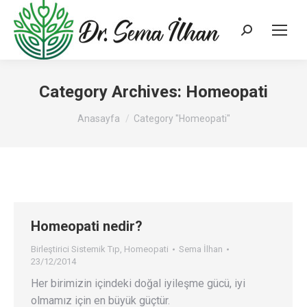
Search:
Category Archives:
Homeopati
You are here:
Anasayfa
Category "Homeopati"
Homeopati nedir?
Birleştirici Sistemik Tıp
,
Homeopati
Sema İlhan
23/12/2014
Her birimizin içindeki doğal iyileşme gücü, iyi
olmamız için en büyük güçtür.