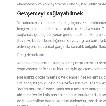
onaramamış ve yenileyememiş olacak, bağışıklık sistem
Gevşemeyi sağlayabilmek
Vücudumuzda otomatik olarak çalışan ve kontrolümüze g
herşeyden sorumlu bir sinir sistemimiz daha vardır. Ot
sağlamak için dış dünyadan gelebilecek tehlikelere ka
Beyin ve beden, kendiliğinden devreye giren buiki farkl
aktivasyonu, bedensel gerginlik, somatik bulgular (kabı
Dengelemek için;
Kendine odaklanma – kendiyle baş başa kalma, O anda
yoga yapma, nefes teknikleri vs. gibi gevşeme yönteml
Nefesiniz gözlemlemek ve dengeli nefes almak
ç
Bra Anna, birçok dilde ruh ve nefes için aynı sözcükler k
“nefes ruhu taşır“ denir. Daha derin nefesler aldıkça b
alınan nefes ile kalp atışları, solunum hareketleri ve 
doğru verebilme beden ve zihni dinlendirir, rahatlatır 