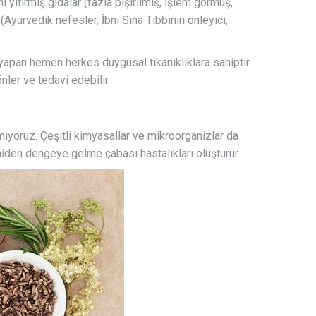
ı yitirmiş gıdalar (fazla pişirilmiş, işlem görmüş,
(Ayurvedik nefesler, İbni Sina Tıbbının önleyici,
yapan hemen herkes duygusal tıkanıklıklara sahiptir.
ler ve tedavi edebilir.
ıyoruz. Çeşitli kimyasallar ve mikroorganizlar da
eniden dengeye gelme çabası hastalıkları oluşturur.