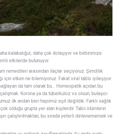
 daha kalabalığız, daha çok dolaşıyor ve birbirimize
emli etkilerde bulunuyor.
um remedileri arasından ilaçlar seçiyoruz. Şimdilik
ı için etken ne bilemiyoruz. Fakat viral tablo iyileşiyor.
 sağlayan da tam olarak bu… Homeopatik açıdan bu
lışmak. Korona ya da tüberküloz vs olsun, bulaşıcı
muz ilk andan beri hepimiz eşit değildik. Farklı sağlık
ok olduğu grupta yer alan kişilerdir. Tabii ölümlerin
ırı çalıştırılmaktan, bu sırada yeterli dinlenememek ve
al almakta ve giderek zayıflamaktadır. Şu anda evde