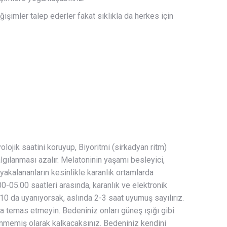
işimler talep ederler fakat sıklıkla da herkes için
lojik saatini koruyup, Biyoritmi (sirkadyan ritm)
algılanması azalır. Melatoninin yaşamı besleyici,
 yakalananların kesinlikle karanlık ortamlarda
.00-05.00 saatleri arasında, karanlık ve elektronik
10 da uyanıyorsak, aslında 2-3 saat uyumuş sayılırız.
la temas etmeyin. Bedeniniz onları güneş ışığı gibi
lenmemiş olarak kalkacaksınız. Bedeniniz kendini