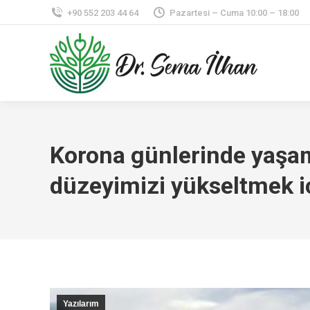
+90 552 203 44 64
Pazartesi – Cuma 10:00 – 18:00
Korona günlerinde yaşa
düzeyimizi yükseltmek iç
Yazılarım