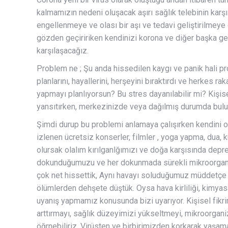
kalmamızın nedeni oluşacak aşırı sağlık telebinin karşıl
engellenmeye ve olası bir aşı ve tedavi geliştirilmeye
gözden geçiririken kendinizi korona ve diğer başka g
karşılaşacağız.
Problem ne ; Şu anda hissedilen kaygı ve panik hali pr
planlarını, hayallerini, herşeyini bıraktırdı ve herkes r
yapmayı planlıyorsun? Bu stres dayanılabilir mi? Kişisel
yansıtırken, merkezinizde veya dağılmış durumda buluv
Şimdi durup bu problemi anlamaya çalışırken kendini oy
izlenen ücretsiz konserler, filmler , yoga yapma, dua,
olursak olalım kırılganlğımızı ve doğa karşısında depre
dokunduğumuzu ve her dokunmada sürekli mikroorgani
çok net hissettik, Aynı havayı soluduğumuz müddetçe de
ölümlerden dehşete düştük. Oysa hava kirliliği, kimyasa
uyanış yapmamız konusunda bizi uyarıyor. Kişisel fikr
arttırmayı, sağlık düzeyimizi yükseltmeyi, mikroorgani
öğrnebiliriz. Virüsten ve birbirimizden korkarak yaşam